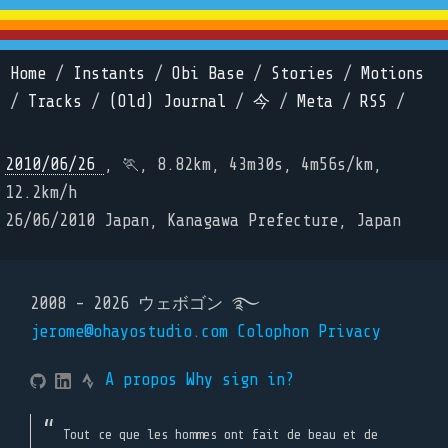
Home
/
Instants
/
Obi Base
/
Stories
/
Motions
/
Tracks
/
(Old) Journal
/
今
/
Meta
/
RSS
/
2010/06/26
, 🏃, 8.82km, 43m30s, 4m56s/km,
12.2km/h
26/06/2010 Japan, Kanagawa Prefecture, Japan
2008 - 2026 ウェボゴン ࿐
jerome@ohayostudio.com
Colophon
Privacy
A propos
Why sign in?
Tout ce que les hommes ont fait de beau et de