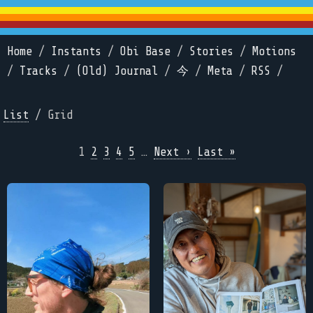
Home
/
Instants
/
Obi Base
/
Stories
/
Motions
/
Tracks
/
(Old) Journal
/
今
/
Meta
/
RSS
/
List
/ Grid
1
2
3
4
5
…
Next ›
Last »