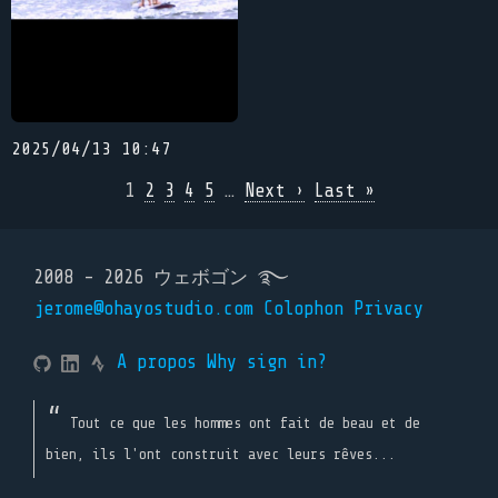
2025/04/13 10:47
1
2
3
4
5
…
Next ›
Last »
2008 - 2026 ウェボゴン ࿐
jerome@ohayostudio.com
Colophon
Privacy
A propos
Why sign in?
Tout ce que les hommes ont fait de beau et de
bien, ils l'ont construit avec leurs rêves...