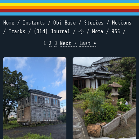
Home
/
Instants
/
Obi Base
/
Stories
/
Motions
/
Tracks
/
(Old) Journal
/
今
/
Meta
/
RSS
/
1
2
3
Next ›
Last »