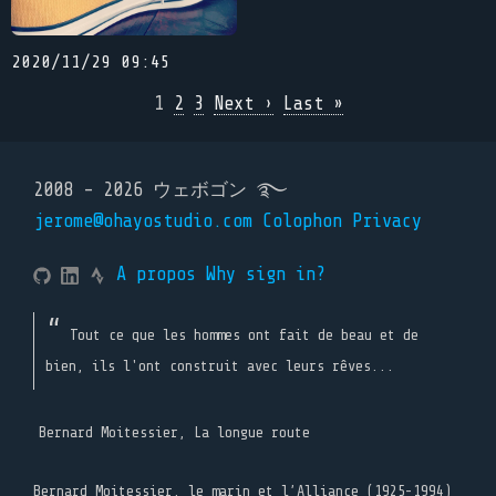
2020/11/29 09:45
1
2
3
Next ›
Last »
2008 - 2026 ウェボゴン ࿐
jerome@ohayostudio.com
Colophon
Privacy
A propos
Why sign in?
Tout ce que les hommes ont fait de beau et de
bien, ils l'ont construit avec leurs rêves...
Bernard Moitessier, La longue route
Bernard Moitessier, le marin et l’Alliance (1925-1994)