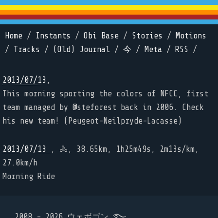
Home
/
Instants
/
Obi Base
/
Stories
/
Motions
/
Tracks
/
(Old) Journal
/
今
/
Meta
/
RSS
/
2013/07/13
,
This morning sporting the colors of NFCC, first
team managed by @steforest back in 2006. Check
his new team! (Peugeot-Neilpryde-Lacasse)
2013/07/13
, 🚴, 38.65km, 1h25m49s, 2m13s/km,
27.0km/h
Morning Ride
2008 - 2026 ウェボゴン ࿐