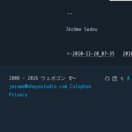
--
Jérôme Sadou
<-
2010-11-20_07-35
201
2008 - 2026 ウェボゴン ࿐
A
jerome@ohayostudio.com
Colophon
Privacy