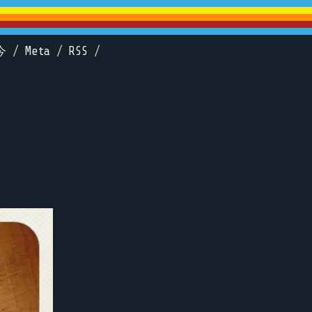
今
/
Meta
/
RSS
/