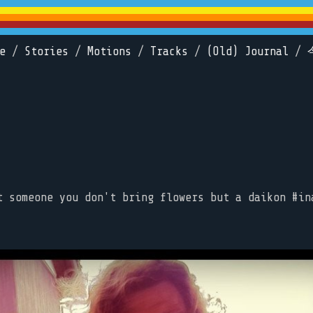
e
/
Stories
/
Motions
/
Tracks
/
(Old) Journal
/
t someone you don't bring flowers but a daikon #in