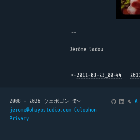
--
Jérôme Sadou
<-
2011-03-23_00-44
201
2008 - 2026 ウェボゴン ࿐
A
jerome@ohayostudio.com
Colophon
Privacy