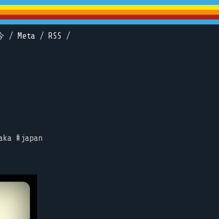
今
/
Meta
/
RSS
/
aka #japan