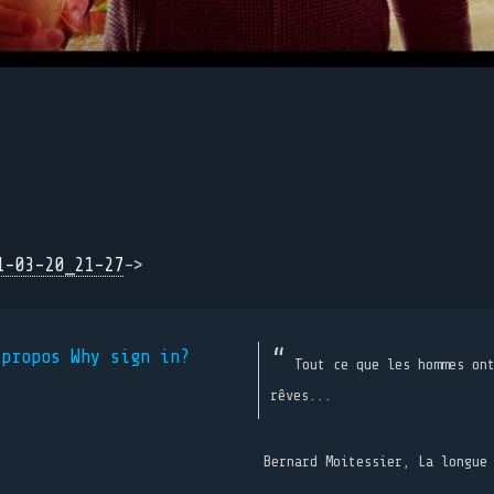
1-03-20_21-27
->
 propos
Why sign in?
Tout ce que les hommes on
rêves...
Bernard Moitessier, La longue