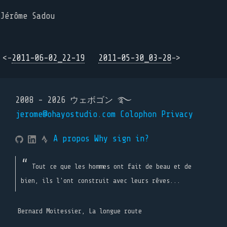
Jérôme Sadou
<-
2011-06-02_22-19
2011-05-30_03-28
->
2008 - 2026 ウェボゴン ࿐
jerome@ohayostudio.com
Colophon
Privacy
A propos
Why sign in?
Tout ce que les hommes ont fait de beau et de
bien, ils l'ont construit avec leurs rêves...
Bernard Moitessier, La longue route