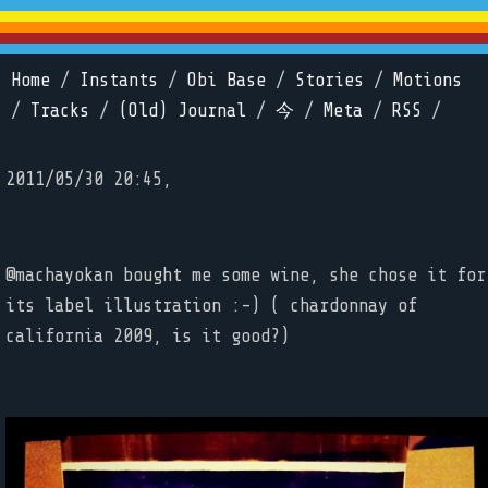
Home
/
Instants
/
Obi Base
/
Stories
/
Motions
/
Tracks
/
(Old) Journal
/
今
/
Meta
/
RSS
/
2011/05/30 20:45,
@machayokan bought me some wine, she chose it for
its label illustration :-) ( chardonnay of
california 2009, is it good?)