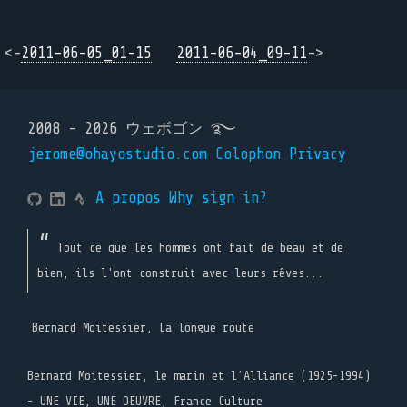
<-
2011-06-05_01-15
2011-06-04_09-11
->
2008 - 2026 ウェボゴン ࿐
jerome@ohayostudio.com
Colophon
Privacy
A propos
Why sign in?
Tout ce que les hommes ont fait de beau et de
bien, ils l'ont construit avec leurs rêves...
Bernard Moitessier, La longue route
Bernard Moitessier, le marin et l’Alliance (1925-1994)
- UNE VIE, UNE OEUVRE, France Culture