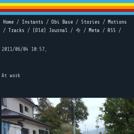
Home
/
Instants
/
Obi Base
/
Stories
/
Motions
/
Tracks
/
(Old) Journal
/
今
/
Meta
/
RSS
/
2011/06/04 10:57,
At work