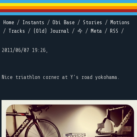
Home
/
Instants
/
Obi Base
/
Stories
/
Motions
/
Tracks
/
(Old) Journal
/
今
/
Meta
/
RSS
/
2011/06/07 19:26,
Nice triathlon corner at Y's road yokohama.