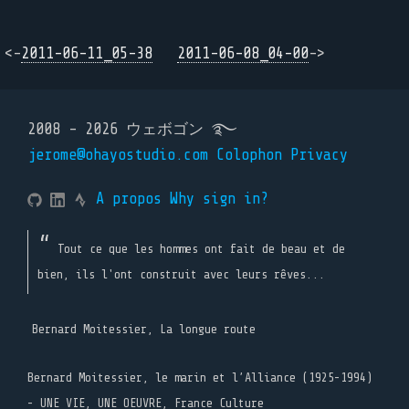
<-
2011-06-11_05-38
2011-06-08_04-00
->
2008 - 2026 ウェボゴン ࿐
jerome@ohayostudio.com
Colophon
Privacy
A propos
Why sign in?
Tout ce que les hommes ont fait de beau et de
bien, ils l'ont construit avec leurs rêves...
Bernard Moitessier, La longue route
Bernard Moitessier, le marin et l’Alliance (1925-1994)
- UNE VIE, UNE OEUVRE, France Culture