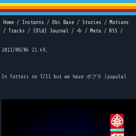
Home
/
Instants
/
Obi Base
/
Stories
/
Motions
/
Tracks
/
(Old) Journal
/
今
/
Meta
/
RSS
/
2011/08/04 21:49,
In Tottori no 7/11 but we have ポプラ (popula)