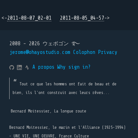
<-
2011-08-07_02-01
2011-08-05_04-57
->
2008 - 2026 ウェボゴン ࿐
jerome@ohayostudio.com
Colophon
Privacy
A propos
Why sign in?
Tout ce que les hommes ont fait de beau et de
bien, ils l'ont construit avec leurs rêves...
Bernard Moitessier, La longue route
Bernard Moitessier, le marin et l’Alliance (1925-1994)
- UNE VIE, UNE OEUVRE, France Culture