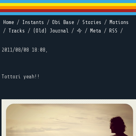
Home
/
Instants
/
Obi Base
/
Stories
/
Motions
/
Tracks
/
(Old) Journal
/
今
/
Meta
/
RSS
/
2011/08/08 18:08,
Tottori yeah!!