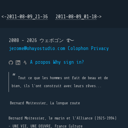
<-
2011-08-09_21-36
2011-08-09_01-18
->
2008 - 2026 ウェボゴン ࿐
jerome@ohayostudio.com
Colophon
Privacy
A propos
Why sign in?
Tout ce que les hommes ont fait de beau et de
bien, ils l'ont construit avec leurs rêves...
Bernard Moitessier, La longue route
Bernard Moitessier, le marin et l’Alliance (1925-1994)
- UNE VIE, UNE OEUVRE, France Culture