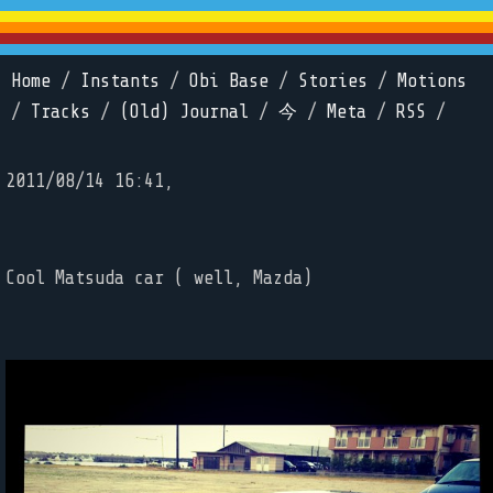
Home
/
Instants
/
Obi Base
/
Stories
/
Motions
/
Tracks
/
(Old) Journal
/
今
/
Meta
/
RSS
/
2011/08/14 16:41,
Cool Matsuda car ( well, Mazda)