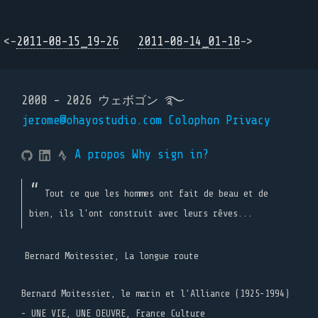
<-
2011-08-15_19-26
2011-08-14_01-18
->
2008 - 2026 ウェボゴン ࿐
jerome@ohayostudio.com
Colophon
Privacy
A propos
Why sign in?
Tout ce que les hommes ont fait de beau et de
bien, ils l'ont construit avec leurs rêves...
Bernard Moitessier, La longue route
Bernard Moitessier, le marin et l’Alliance (1925-1994)
- UNE VIE, UNE OEUVRE, France Culture