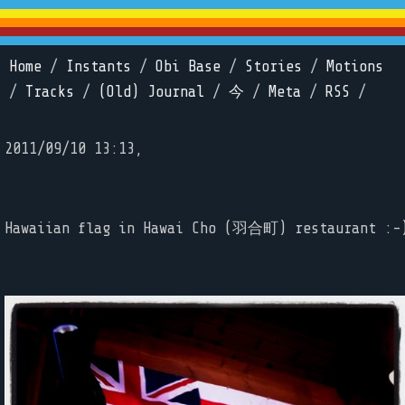
Home
/
Instants
/
Obi Base
/
Stories
/
Motions
/
Tracks
/
(Old) Journal
/
今
/
Meta
/
RSS
/
2011/09/10 13:13,
Hawaiian flag in Hawai Cho (羽合町) restaurant :-