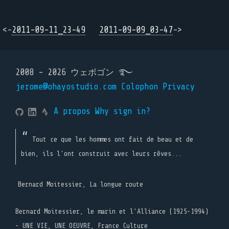
<-
2011-09-11_23-49
2011-09-09_03-47
->
2008 - 2026 ウェボゴン ࿐
jerome@ohayostudio.com
Colophon
Privacy
A propos
Why sign in?
Tout ce que les hommes ont fait de beau et de
bien, ils l'ont construit avec leurs rêves...
Bernard Moitessier, La longue route
Bernard Moitessier, le marin et l’Alliance (1925-1994)
- UNE VIE, UNE OEUVRE, France Culture