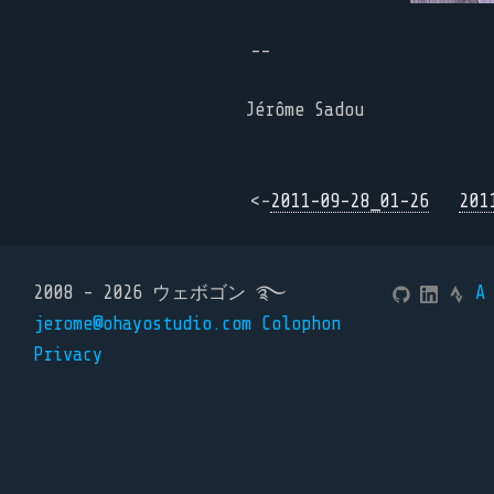
--
Jérôme Sadou
<-
2011-09-28_01-26
201
2008 - 2026 ウェボゴン ࿐
A
jerome@ohayostudio.com
Colophon
Privacy