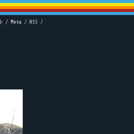
今
/
Meta
/
RSS
/