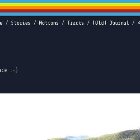
e
/
Stories
/
Motions
/
Tracks
/
(Old) Journal
/
ace :-)