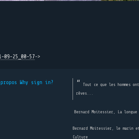
1-09-25_00-57
->
 propos
Why sign in?
Tout ce que les hommes on
rêves...
Bernard Moitessier, La longue
Bernard Moitessier, le marin e
Culture