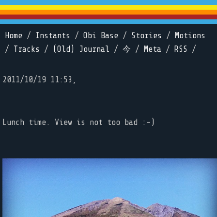
Home
/
Instants
/
Obi Base
/
Stories
/
Motions
/
Tracks
/
(Old) Journal
/
今
/
Meta
/
RSS
/
2011/10/19 11:53,
Lunch time. View is not too bad :-)