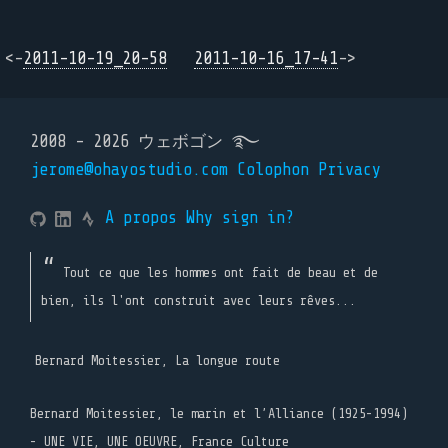
<-
2011-10-19_20-58
2011-10-16_17-41
->
2008 - 2026 ウェボゴン ࿐
jerome@ohayostudio.com
Colophon
Privacy
A propos
Why sign in?
Tout ce que les hommes ont fait de beau et de
bien, ils l'ont construit avec leurs rêves...
Bernard Moitessier, La longue route
Bernard Moitessier, le marin et l’Alliance (1925-1994)
- UNE VIE, UNE OEUVRE, France Culture