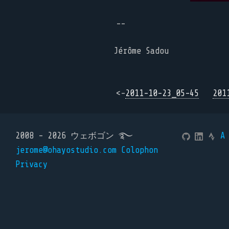
--
Jérôme Sadou
<-
2011-10-23_05-45
201
2008 - 2026 ウェボゴン ࿐
A
jerome@ohayostudio.com
Colophon
Privacy