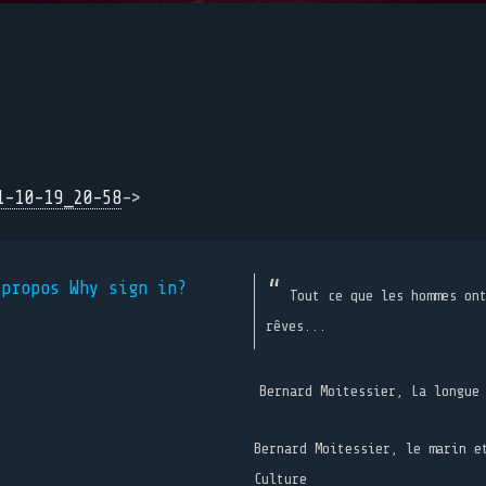
1-10-19_20-58
->
 propos
Why sign in?
Tout ce que les hommes on
rêves...
Bernard Moitessier, La longue
Bernard Moitessier, le marin e
Culture