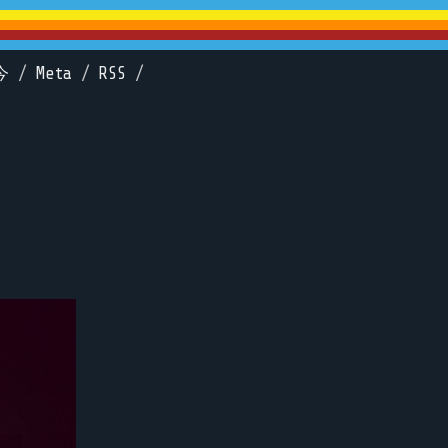
今
/
Meta
/
RSS
/