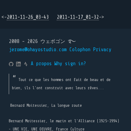
<-
2011-11-26_03-43
2011-11-17_01-32
->
2008 - 2026 ウェボゴン ࿐
jerome@ohayostudio.com
Colophon
Privacy
A propos
Why sign in?
Tout ce que les hommes ont fait de beau et de
bien, ils l'ont construit avec leurs rêves...
Bernard Moitessier, La longue route
Bernard Moitessier, le marin et l’Alliance (1925-1994)
- UNE VIE, UNE OEUVRE, France Culture