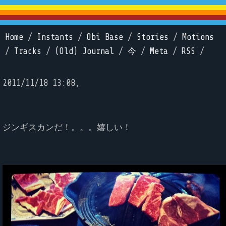
Home
/
Instants
/
Obi Base
/
Stories
/
Motions
/
Tracks
/
(Old) Journal
/
今
/
Meta
/
RSS
/
2011/11/18 13:08,
ジンギスカンだ！。。。嬉しい！