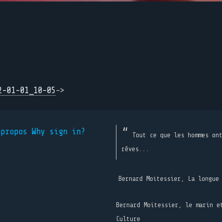
2-01-01_10-05
->
 propos
Why sign in?
Tout ce que les hommes on
rêves...
Bernard Moitessier, La longue
Bernard Moitessier, le marin e
Culture