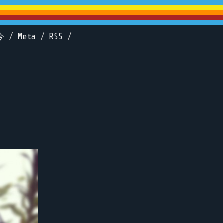
今
/
Meta
/
RSS
/