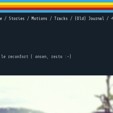
e
/
Stories
/
Motions
/
Tracks
/
(Old) Journal
/
 le reconfort ( onsen, resto :-)