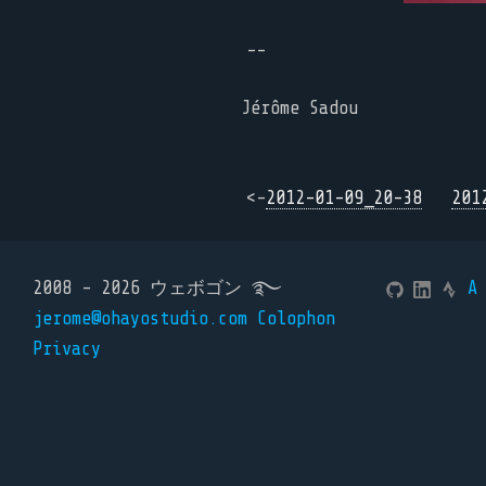
--
Jérôme Sadou
<-
2012-01-09_20-38
201
2008 - 2026 ウェボゴン ࿐
A
jerome@ohayostudio.com
Colophon
Privacy