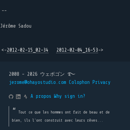
--
Jérôme Sadou
<-
2012-02-15_02-34
2012-02-04_16-53
->
2008 - 2026 ウェボゴン ࿐
jerome@ohayostudio.com
Colophon
Privacy
A propos
Why sign in?
Tout ce que les hommes ont fait de beau et de
bien, ils l'ont construit avec leurs rêves...