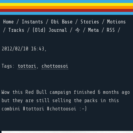
Home
/
Instants
/
Obi Base
/
Stories
/
Motions
/
Tracks
/
(Old) Journal
/
今
/
Meta
/
RSS
/
2012/02/10 16:43,
Tags:
tottori
,
chottoosoi
Wow this Red Bull campaign finished 6 months ago
but they are still selling the packs in this
combini #tottori #chottoosoi :-)