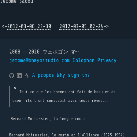
Jérôme Sadou
<-
2012-03-06_23-30
2012-03-05_02-24
->
2008 - 2026 ウェボゴン ࿐
jerome@ohayostudio.com
Colophon
Privacy
A propos
Why sign in?
Tout ce que les hommes ont fait de beau et de
bien, ils l'ont construit avec leurs rêves...
Bernard Moitessier, La longue route
Bernard Moitessier, le marin et l’Alliance (1925-1994)