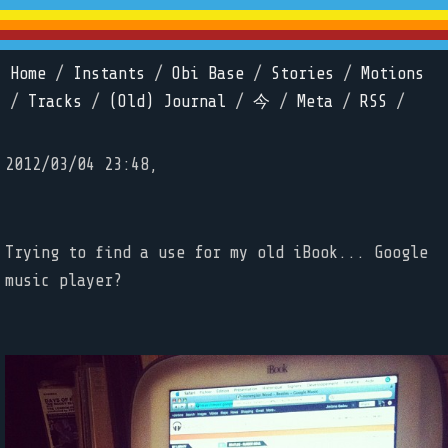
Home
/
Instants
/
Obi Base
/
Stories
/
Motions
/
Tracks
/
(Old) Journal
/
今
/
Meta
/
RSS
/
2012/03/04 23:48,
Trying to find a use for my old iBook... Google
music player?