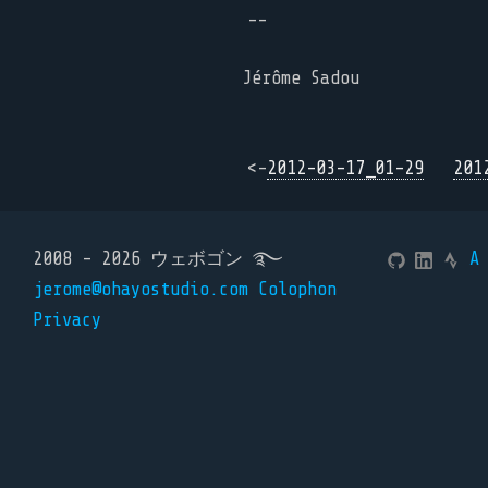
--
Jérôme Sadou
<-
2012-03-17_01-29
201
2008 - 2026 ウェボゴン ࿐
A
jerome@ohayostudio.com
Colophon
Privacy