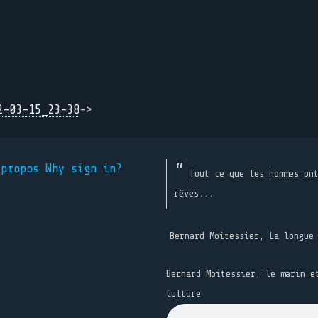
2-03-15_23-38
->
 propos
Why sign in?
Tout ce que les hommes on
rêves...
Bernard Moitessier, La longue
Bernard Moitessier, le marin e
Culture