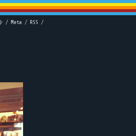
今
/
Meta
/
RSS
/