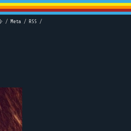
今
/
Meta
/
RSS
/