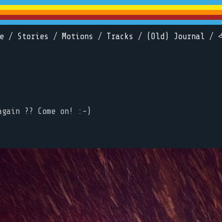
e
/
Stories
/
Motions
/
Tracks
/
(Old) Journal
/
again ?? Come on! :-)