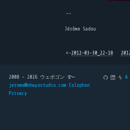
--
Jérôme Sadou
<-
2012-03-30_22-18
201
2008 - 2026 ウェボゴン ࿐
A
jerome@ohayostudio.com
Colophon
Privacy