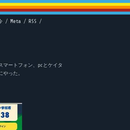
今
/
Meta
/
RSS
/
マートフォン、pcとケイタ
緒にやった。