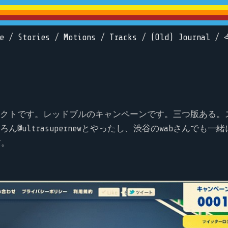
e
/
Stories
/
Motions
/
Tracks
/
(Old) Journal
/
クトです。レッドブルのキャンペーンです。三つ版ある。ス
@ultrasupernewとやったし、渋谷のwabさんでも一
す。