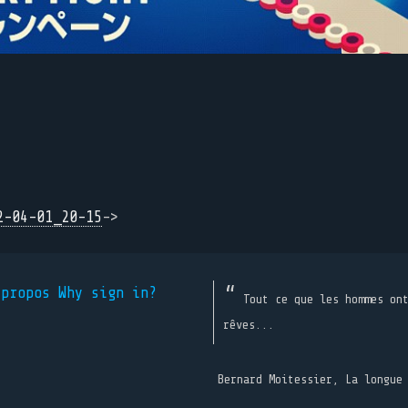
2-04-01_20-15
->
 propos
Why sign in?
Tout ce que les hommes on
rêves...
Bernard Moitessier, La longue