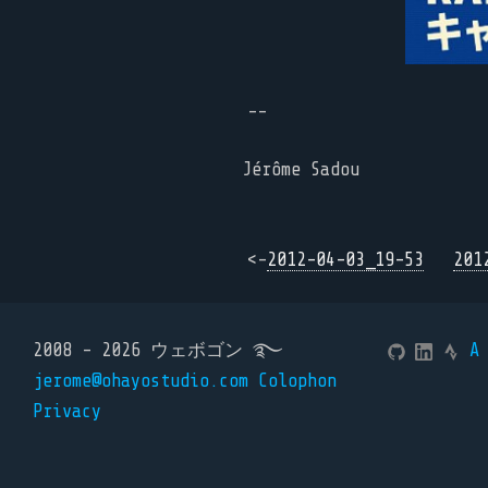
--
Jérôme Sadou
<-
2012-04-03_19-53
201
2008 - 2026 ウェボゴン ࿐
A
jerome@ohayostudio.com
Colophon
Privacy