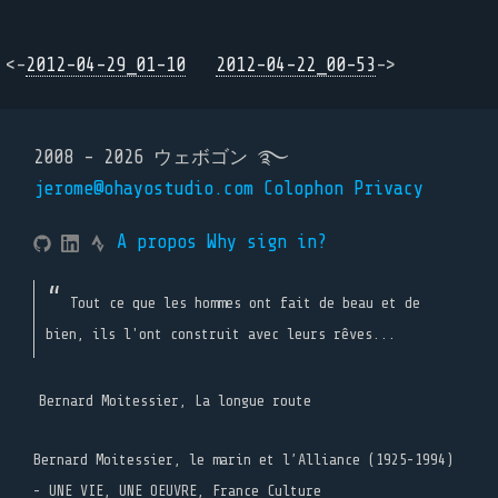
<-
2012-04-29_01-10
2012-04-22_00-53
->
2008 - 2026 ウェボゴン ࿐
jerome@ohayostudio.com
Colophon
Privacy
A propos
Why sign in?
Tout ce que les hommes ont fait de beau et de
bien, ils l'ont construit avec leurs rêves...
Bernard Moitessier, La longue route
Bernard Moitessier, le marin et l’Alliance (1925-1994)
- UNE VIE, UNE OEUVRE, France Culture