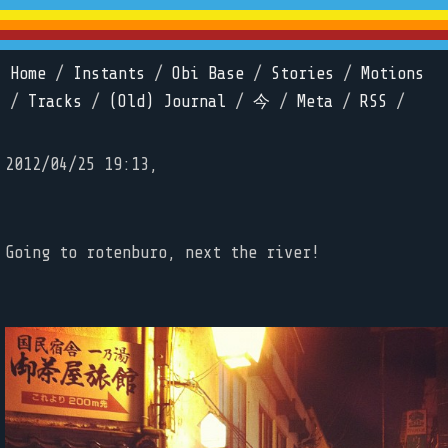
Home
/
Instants
/
Obi Base
/
Stories
/
Motions
/
Tracks
/
(Old) Journal
/
今
/
Meta
/
RSS
/
2012/04/25 19:13,
Going to rotenburo, next the river!