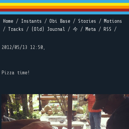
Home
/
Instants
/
Obi Base
/
Stories
/
Motions
/
Tracks
/
(Old) Journal
/
今
/
Meta
/
RSS
/
2012/05/13 12:50,
Pizza time!