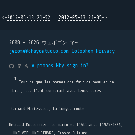
<-
2012-05-13_21-52
2012-05-13_21-35
->
2008 - 2026 ウェボゴン ࿐
jerome@ohayostudio.com
Colophon
Privacy
A propos
Why sign in?
Tout ce que les hommes ont fait de beau et de
bien, ils l'ont construit avec leurs rêves...
Bernard Moitessier, La longue route
Bernard Moitessier, le marin et l’Alliance (1925-1994)
- UNE VIE, UNE OEUVRE, France Culture