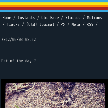
Home
/
Instants
/
Obi Base
/
Stories
/
Motions
/
Tracks
/
(Old) Journal
/
今
/
Meta
/
RSS
/
2012/06/03 08:52,
Pet of the day ?