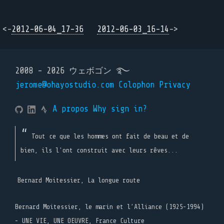
<-
2012-06-04_17-36
2012-06-03_16-14
->
2008 - 2026 ウェボゴン ࿐
jerome@ohayostudio.com
Colophon
Privacy
A propos
Why sign in?
Tout ce que les hommes ont fait de beau et de
bien, ils l'ont construit avec leurs rêves...
Bernard Moitessier, La longue route
Bernard Moitessier, le marin et l’Alliance (1925-1994)
- UNE VIE, UNE OEUVRE, France Culture