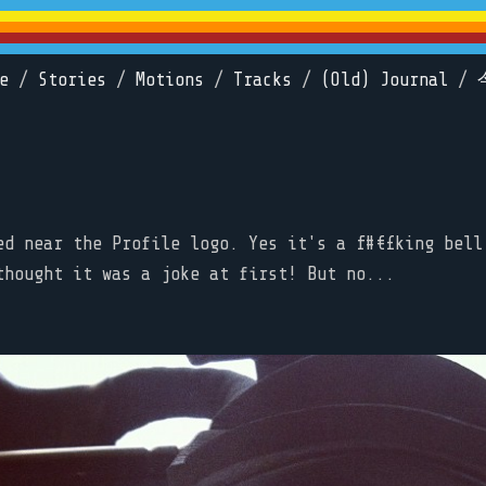
e
/
Stories
/
Motions
/
Tracks
/
(Old) Journal
/
ed near the Profile logo. Yes it's a f#€£king bell
thought it was a joke at first! But no...