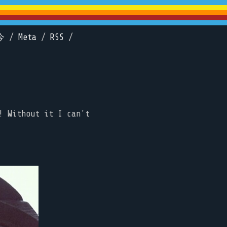
今
/
Meta
/
RSS
/
! Without it I can't