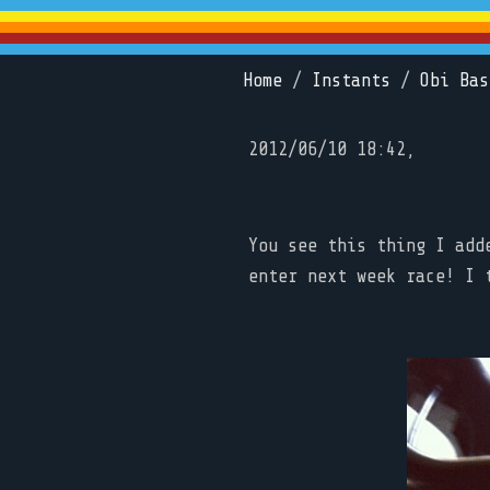
Home
/
Instants
/
Obi Bas
2012/06/10 18:42,
You see this thing I add
enter next week race! I 