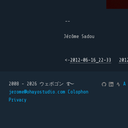
--
Jérôme Sadou
<-
2012-06-16_22-33
201
2008 - 2026 ウェボゴン ࿐
A
jerome@ohayostudio.com
Colophon
Privacy