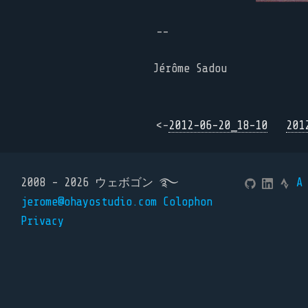
--
Jérôme Sadou
<-
2012-06-20_18-10
201
2008 - 2026 ウェボゴン ࿐
A
jerome@ohayostudio.com
Colophon
Privacy