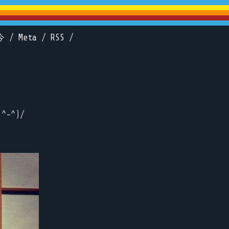
今
/
Meta
/
RSS
/
-^)/