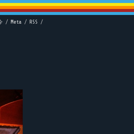
今
/
Meta
/
RSS
/