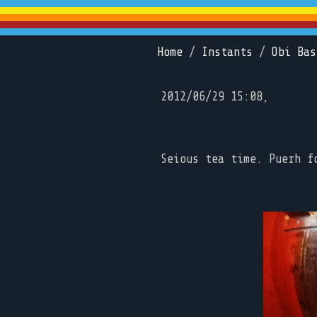
Home
/
Instants
/
Obi Bas
2012/06/29 15:08,
Seious tea time. Puerh f