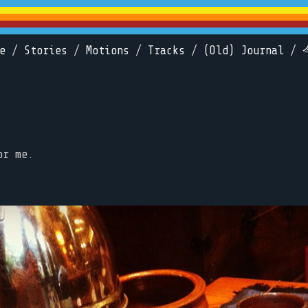
e
/
Stories
/
Motions
/
Tracks
/
(Old) Journal
/
or me.