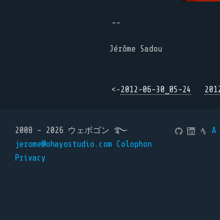
--
Jérôme Sadou
<-
2012-06-30_05-24
201
2008 - 2026 ウェボゴン ࿐
A
jerome@ohayostudio.com
Colophon
Privacy