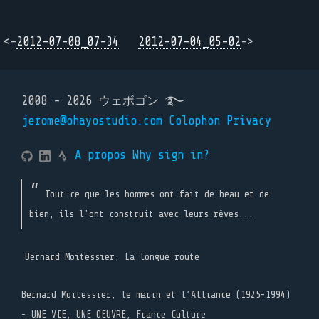
<-
2012-07-08_07-34
2012-07-04_05-02
->
2008 - 2026 ウェボゴン ࿐
jerome@ohayostudio.com
Colophon
Privacy
A propos
Why sign in?
Tout ce que les hommes ont fait de beau et de
bien, ils l'ont construit avec leurs rêves...
Bernard Moitessier, La longue route
Bernard Moitessier, le marin et l’Alliance (1925-1994)
- UNE VIE, UNE OEUVRE, France Culture