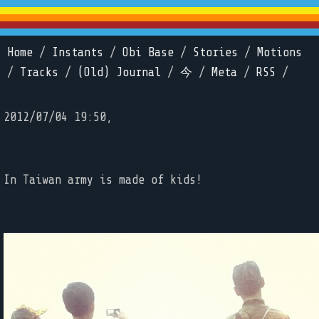
Home
/
Instants
/
Obi Base
/
Stories
/
Motions
/
Tracks
/
(Old) Journal
/
今
/
Meta
/
RSS
/
2012/07/04 19:50,
In Taiwan army is made of kids!