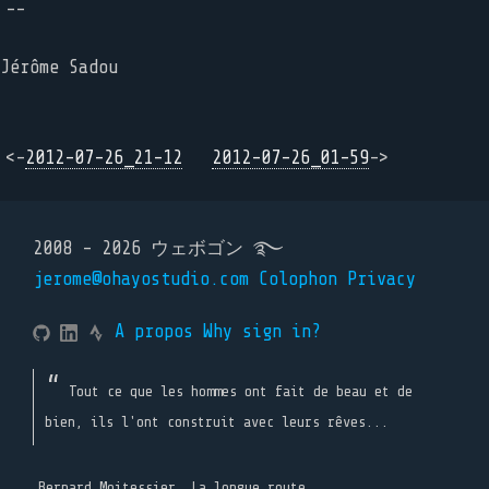
--
Jérôme Sadou
<-
2012-07-26_21-12
2012-07-26_01-59
->
2008 - 2026 ウェボゴン ࿐
jerome@ohayostudio.com
Colophon
Privacy
A propos
Why sign in?
Tout ce que les hommes ont fait de beau et de
bien, ils l'ont construit avec leurs rêves...
Bernard Moitessier, La longue route