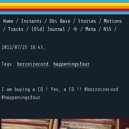
Home
/
Instants
/
Obi Base
/
Stories
/
Motions
/
Tracks
/
(Old) Journal
/
今
/
Meta
/
RSS
/
2012/07/25 18:43,
Tags:
borzoirecord
,
happeningsfour
I am buying a CD ! Yes, a CD !! #borzoirecord
#happeningsfour