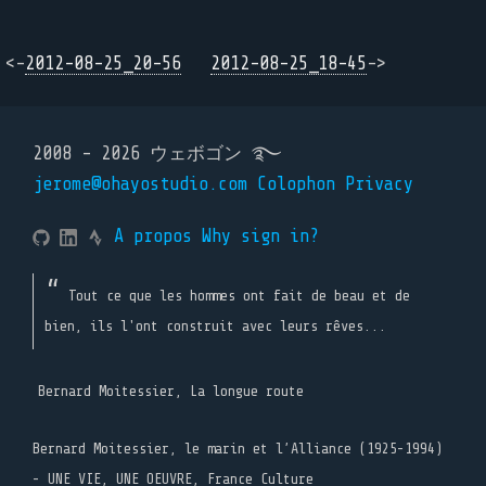
<-
2012-08-25_20-56
2012-08-25_18-45
->
2008 - 2026 ウェボゴン ࿐
jerome@ohayostudio.com
Colophon
Privacy
A propos
Why sign in?
Tout ce que les hommes ont fait de beau et de
bien, ils l'ont construit avec leurs rêves...
Bernard Moitessier, La longue route
Bernard Moitessier, le marin et l’Alliance (1925-1994)
- UNE VIE, UNE OEUVRE, France Culture