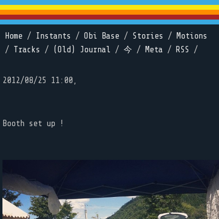
Home
/
Instants
/
Obi Base
/
Stories
/
Motions
/
Tracks
/
(Old) Journal
/
今
/
Meta
/
RSS
/
2012/08/25 11:00,
Booth set up !