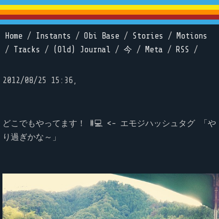
Home
/
Instants
/
Obi Base
/
Stories
/
Motions
/
Tracks
/
(Old) Journal
/
今
/
Meta
/
RSS
/
2012/08/25 15:36,
どこでもやってます！ #💻 <- エモジハッシュタグ 「や
り過ぎかな～」