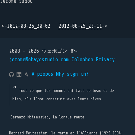
Jérôme Sadou
<-
2012-08-26_20-02
2012-08-25_23-11
->
2008 - 2026 ウェボゴン ࿐
jerome@ohayostudio.com
Colophon
Privacy
A propos
Why sign in?
Tout ce que les hommes ont fait de beau et de
bien, ils l'ont construit avec leurs rêves...
Bernard Moitessier, La longue route
Bernard Moitessier, le marin et l’Alliance (1925-1994)