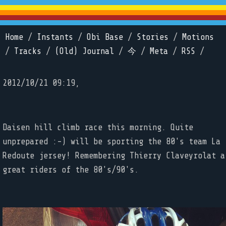
Home
/
Instants
/
Obi Base
/
Stories
/
Motions
/
Tracks
/
(Old) Journal
/
今
/
Meta
/
RSS
/
2012/10/21 09:19,
Daisen hill climb race this morning. Quite
unprepared :-) will be sporting the 80's team La
Redoute jersey! Remembering Thierry Claveyrolat a
great riders of the 80's/90's.