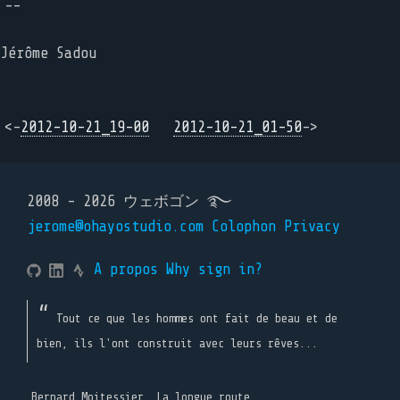
--
Jérôme Sadou
<-
2012-10-21_19-00
2012-10-21_01-50
->
2008 - 2026 ウェボゴン ࿐
jerome@ohayostudio.com
Colophon
Privacy
A propos
Why sign in?
Tout ce que les hommes ont fait de beau et de
bien, ils l'ont construit avec leurs rêves...
Bernard Moitessier, La longue route