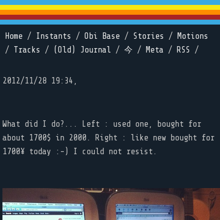
Home
/
Instants
/
Obi Base
/
Stories
/
Motions
/
Tracks
/
(Old) Journal
/
今
/
Meta
/
RSS
/
2012/11/28 19:34,
What did I do?... Left : used one, bought for
about 1700$ in 2000. Right : like new bought for
1700¥ today :-) I could not resist.