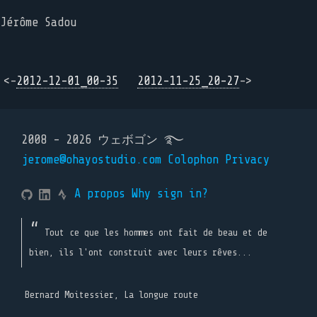
Jérôme Sadou
<-
2012-12-01_00-35
2012-11-25_20-27
->
2008 - 2026 ウェボゴン ࿐
jerome@ohayostudio.com
Colophon
Privacy
A propos
Why sign in?
Tout ce que les hommes ont fait de beau et de
bien, ils l'ont construit avec leurs rêves...
Bernard Moitessier, La longue route