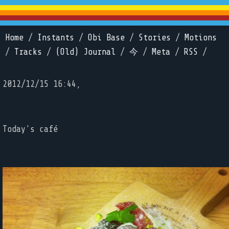
Home
/
Instants
/
Obi Base
/
Stories
/
Motions
/
Tracks
/
(Old) Journal
/
今
/
Meta
/
RSS
/
2012/12/15 16:44,
Today's café