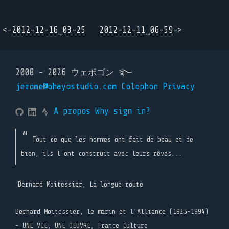
<-
2012-12-16_03-25
2012-12-11_06-59
->
2008 - 2026 ウェボゴン ࿐
jerome@ohayostudio.com
Colophon
Privacy
A propos
Why sign in?
Tout ce que les hommes ont fait de beau et de
bien, ils l'ont construit avec leurs rêves...
Bernard Moitessier, La longue route
Bernard Moitessier, le marin et l’Alliance (1925-1994)
- UNE VIE, UNE OEUVRE, France Culture