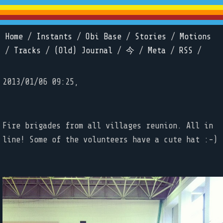
Home
/
Instants
/
Obi Base
/
Stories
/
Motions
/
Tracks
/
(Old) Journal
/
今
/
Meta
/
RSS
/
2013/01/06 09:25,
Fire brigades from all villages reunion. All in
line! Some of the volunteers have a cute hat :-)