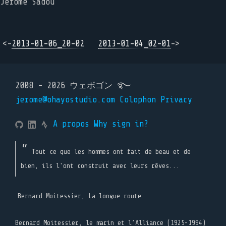
Jérôme Sadou
<-
2013-01-06_20-02
2013-01-04_02-01
->
2008 - 2026 ウェボゴン ࿐
jerome@ohayostudio.com
Colophon
Privacy
A propos
Why sign in?
Tout ce que les hommes ont fait de beau et de
bien, ils l'ont construit avec leurs rêves...
Bernard Moitessier, La longue route
Bernard Moitessier, le marin et l’Alliance (1925-1994)