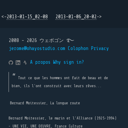
<-
2013-01-15_02-08
2013-01-06_20-02
->
2008 - 2026 ウェボゴン ࿐
jerome@ohayostudio.com
Colophon
Privacy
A propos
Why sign in?
Tout ce que les hommes ont fait de beau et de
bien, ils l'ont construit avec leurs rêves...
Bernard Moitessier, La longue route
Bernard Moitessier, le marin et l’Alliance (1925-1994)
- UNE VIE, UNE OEUVRE, France Culture