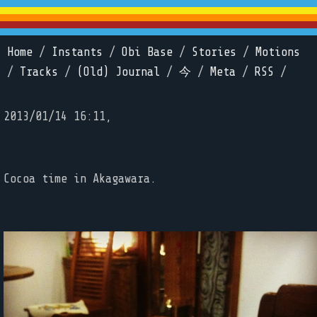
Home
/
Instants
/
Obi Base
/
Stories
/
Motions
/
Tracks
/
(Old) Journal
/
今
/
Meta
/
RSS
/
2013/01/14 16:11,
Cocoa time in Akagawara.