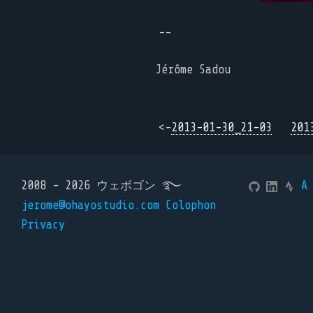
--
Jérôme Sadou
<-
2013-01-30_21-03
201
2008 - 2026 ウェボゴン ࿐
A
jerome@ohayostudio.com
Colophon
Privacy