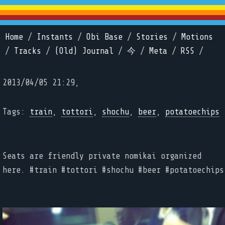
Home
/
Instants
/
Obi Base
/
Stories
/
Motions
/
Tracks
/
(Old) Journal
/
今
/
Meta
/
RSS
/
2013/04/05 21:29,
Tags:
train
,
tottori
,
shochu
,
beer
,
potatoechips
Seats are friendly private nomikai organized
here. #train #tottori #shochu #beer #potatoechips