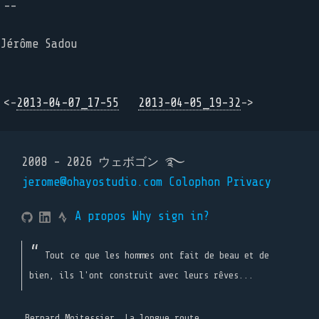
--
Jérôme Sadou
<-
2013-04-07_17-55
2013-04-05_19-32
->
2008 - 2026 ウェボゴン ࿐
jerome@ohayostudio.com
Colophon
Privacy
A propos
Why sign in?
Tout ce que les hommes ont fait de beau et de
bien, ils l'ont construit avec leurs rêves...
Bernard Moitessier, La longue route