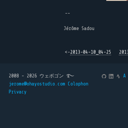
--
Jérôme Sadou
<-
2013-04-10_04-25
201
2008 - 2026 ウェボゴン ࿐
A
jerome@ohayostudio.com
Colophon
Privacy