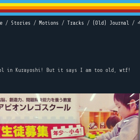
e
/
Stories
/
Motions
/
Tracks
/
(Old) Journal
/
ol in Kurayoshi! But it says I am too old, wtf!