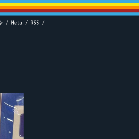
今
/
Meta
/
RSS
/