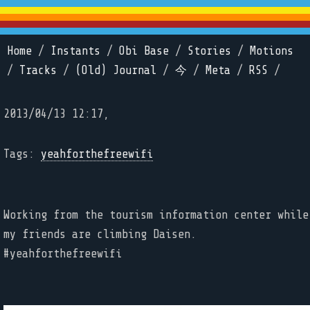
Home
/
Instants
/
Obi Base
/
Stories
/
Motions
/
Tracks
/
(Old) Journal
/
今
/
Meta
/
RSS
/
2013/04/13 12:17,
Tags:
yeahforthefreewifi
Working from the tourism information center while
my friends are climbing Daisen.
#yeahforthefreewifi