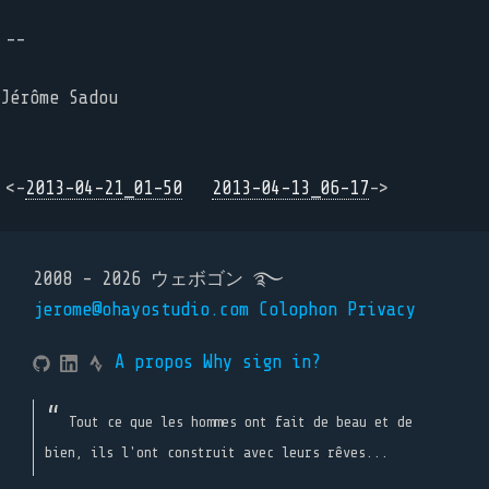
--
Jérôme Sadou
<-
2013-04-21_01-50
2013-04-13_06-17
->
2008 - 2026 ウェボゴン ࿐
jerome@ohayostudio.com
Colophon
Privacy
A propos
Why sign in?
Tout ce que les hommes ont fait de beau et de
bien, ils l'ont construit avec leurs rêves...