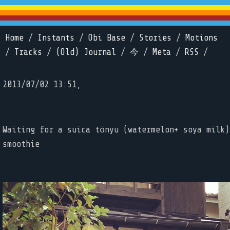
Home
/
Instants
/
Obi Base
/
Stories
/
Motions
/
Tracks
/
(Old) Journal
/
今
/
Meta
/
RSS
/
2013/07/02 13:51,
Waiting for a suica tōnyu (watermelon+ soya milk)
smoothie