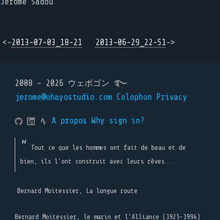
Jérôme Sadou
<-
2013-07-03_18-21
2013-06-29_22-51
->
2008 - 2026 ウェボゴン ࿐
jerome@ohayostudio.com
Colophon
Privacy
A propos
Why sign in?
Tout ce que les hommes ont fait de beau et de
bien, ils l'ont construit avec leurs rêves...
Bernard Moitessier, La longue route
Bernard Moitessier, le marin et l’Alliance (1925-1994)