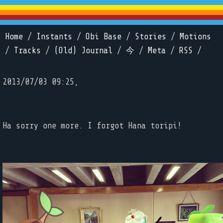
Home
/
Instants
/
Obi Base
/
Stories
/
Motions
/
Tracks
/
(Old) Journal
/
今
/
Meta
/
RSS
/
2013/07/03 09:25,
Ha sorry one more. I forgot Hana toripi!