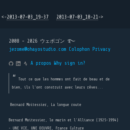
<-
2013-07-03_19-37
2013-07-03_18-21
->
2008 - 2026 ウェボゴン ࿐
jerome@ohayostudio.com
Colophon
Privacy
A propos
Why sign in?
Tout ce que les hommes ont fait de beau et de
bien, ils l'ont construit avec leurs rêves...
Bernard Moitessier, La longue route
Bernard Moitessier, le marin et l’Alliance (1925-1994)
- UNE VIE, UNE OEUVRE, France Culture