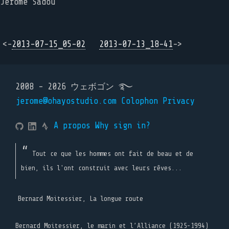
Jérôme Sadou
<-
2013-07-15_05-02
2013-07-13_18-41
->
2008 - 2026 ウェボゴン ࿐
jerome@ohayostudio.com
Colophon
Privacy
A propos
Why sign in?
Tout ce que les hommes ont fait de beau et de
bien, ils l'ont construit avec leurs rêves...
Bernard Moitessier, La longue route
Bernard Moitessier, le marin et l’Alliance (1925-1994)