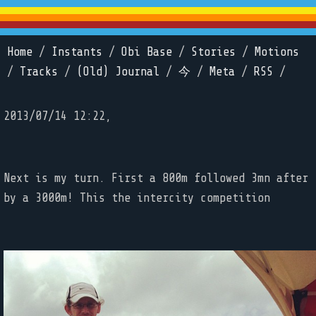
Home
/
Instants
/
Obi Base
/
Stories
/
Motions
/
Tracks
/
(Old) Journal
/
今
/
Meta
/
RSS
/
2013/07/14 12:22,
Next is my turn. First a 800m followed 3mn after
by a 3000m! This the intercity competition