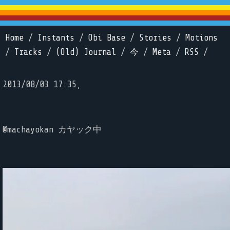
Home
/
Instants
/
Obi Base
/
Stories
/
Motions
/
Tracks
/
(Old) Journal
/
今
/
Meta
/
RSS
/
2013/08/03 17:35,
@machayokan カヤック中