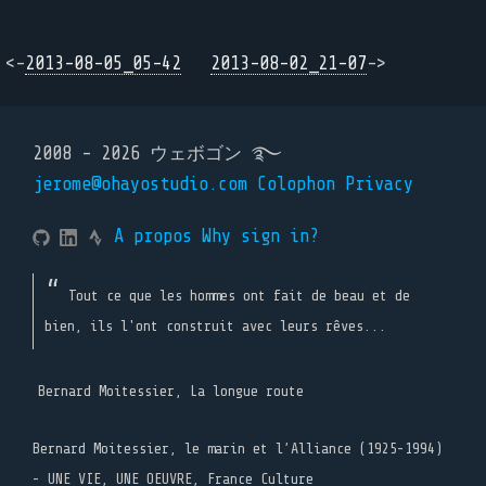
<-
2013-08-05_05-42
2013-08-02_21-07
->
2008 - 2026 ウェボゴン ࿐
jerome@ohayostudio.com
Colophon
Privacy
A propos
Why sign in?
Tout ce que les hommes ont fait de beau et de
bien, ils l'ont construit avec leurs rêves...
Bernard Moitessier, La longue route
Bernard Moitessier, le marin et l’Alliance (1925-1994)
- UNE VIE, UNE OEUVRE, France Culture