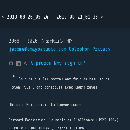
<-
2013-08-26_05-24
2013-08-21_01-35
->
2008 - 2026 ウェボゴン ࿐
jerome@ohayostudio.com
Colophon
Privacy
A propos
Why sign in?
Tout ce que les hommes ont fait de beau et de
bien, ils l'ont construit avec leurs rêves...
Bernard Moitessier, La longue route
Bernard Moitessier, le marin et l’Alliance (1925-1994)
- UNE VIE, UNE OEUVRE, France Culture