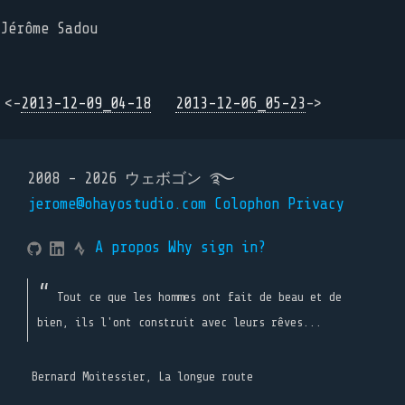
Jérôme Sadou
<-
2013-12-09_04-18
2013-12-06_05-23
->
2008 - 2026 ウェボゴン ࿐
jerome@ohayostudio.com
Colophon
Privacy
A propos
Why sign in?
Tout ce que les hommes ont fait de beau et de
bien, ils l'ont construit avec leurs rêves...
Bernard Moitessier, La longue route