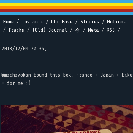
Home
/
Instants
/
Obi Base
/
Stories
/
Motions
/
Tracks
/
(Old) Journal
/
今
/
Meta
/
RSS
/
2013/12/09 20:35,
@machayokan found this box. France + Japan + Bike
= for me :)