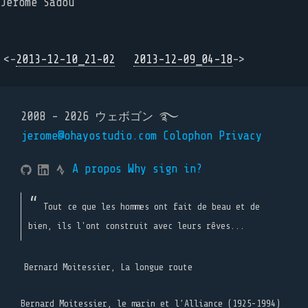
Jérôme Sadou
<-
2013-12-10_21-02
2013-12-09_04-18
->
2008 - 2026 ウェボゴン ࿐
jerome@ohayostudio.com
Colophon
Privacy
A propos
Why sign in?
Tout ce que les hommes ont fait de beau et de
bien, ils l'ont construit avec leurs rêves...
Bernard Moitessier, La longue route
Bernard Moitessier, le marin et l’Alliance (1925-1994)