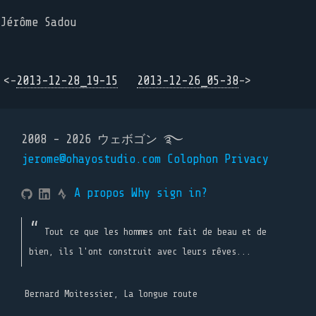
Jérôme Sadou
<-
2013-12-28_19-15
2013-12-26_05-38
->
2008 - 2026 ウェボゴン ࿐
jerome@ohayostudio.com
Colophon
Privacy
A propos
Why sign in?
Tout ce que les hommes ont fait de beau et de
bien, ils l'ont construit avec leurs rêves...
Bernard Moitessier, La longue route