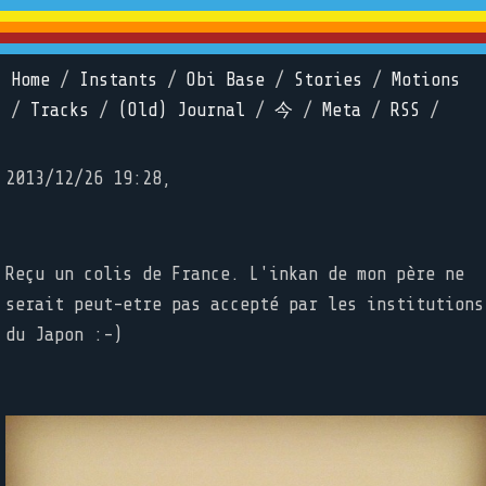
Home
/
Instants
/
Obi Base
/
Stories
/
Motions
/
Tracks
/
(Old) Journal
/
今
/
Meta
/
RSS
/
2013/12/26 19:28,
Reçu un colis de France. L'inkan de mon père ne
serait peut-etre pas accepté par les institutions
du Japon :-)